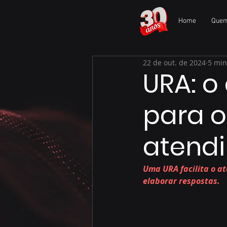
Home
Que
22 de out. de 2024
5 min
URA: o
para o
atend
Uma URA facilita o at
elaborar respostas.