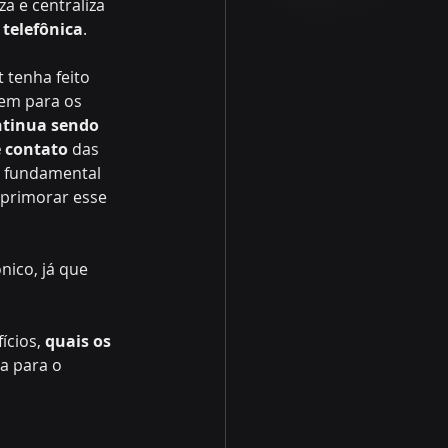
a e centraliza 
 telefônica
.
 tenha feito 
em para os 
ntinua sendo 
e contato
 das 
é fundamental 
aprimorar esse 
ico, já que 
ícios, 
quais os 
a para o 