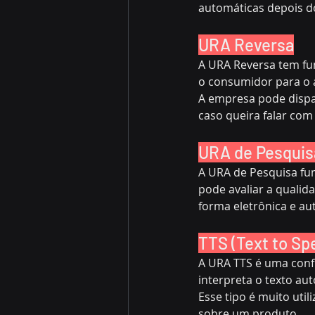
automáticas depois d
URA Reversa
A URA Reversa tem fu
o consumidor para o
A empresa pode dispar
caso queira falar co
URA de Pesquis
A URA de Pesquisa fun
pode avaliar a qualid
forma eletrônica e au
TTS (Text to Sp
A URA TTS é uma confi
interpreta o texto au
Esse tipo é muito uti
sobre um produto.