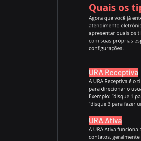
Quais os t
Agora que você já en
atendimento eletrônic
apresentar quais os t
com suas próprias esp
configurações.
URA Receptiva
A URA Receptiva é o t
para direcionar o us
Exemplo: “disque 1 par
“disque 3 para fazer 
URA Ativa
A URA Ativa funciona 
contatos, geralmente