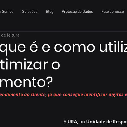
m Somos
Soluções
Blog
Proteção de Dados
Fale conosco
 de leitura
 que é e como utili
timizar o
imento?
endimento ao cliente, já que consegue identificar dígitos e
A 
URA
, ou 
Unidade de Respo