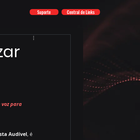
Suporte
Central de Links
zar
 voz para 
sta Audível
, é 