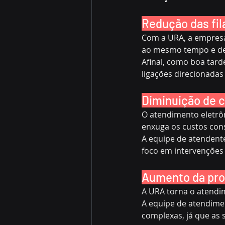
Redução das fil
Com a URA, a empresa 
ao mesmo tempo e des
Afinal, como boa tar
ligações direcionadas
Diminuição de 
O atendimento eletrô
enxuga os custos con
A equipe de atendent
foco em intervenções 
Aumento da pro
A URA torna o atendim
A equipe de atendime
complexas, já que as 