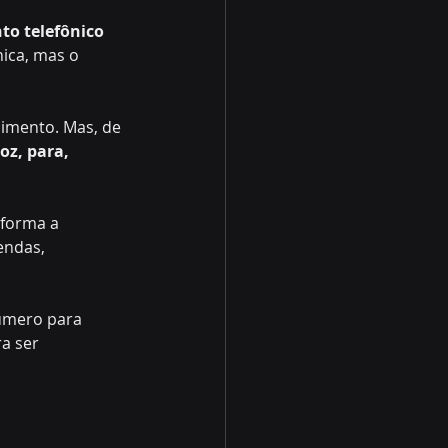
to telefônico 
ica, mas o 
dimento. Mas, de 
oz, para, 
forma a 
endas, 
úmero para 
a ser 