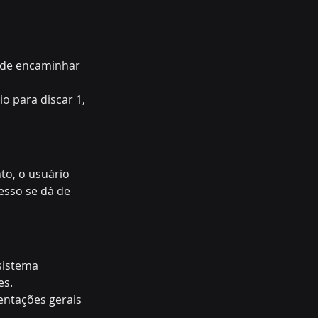
 de encaminhar 
 para discar 1, 
to, o usuário 
esso se dá de 
sistema 
es.
entações gerais 